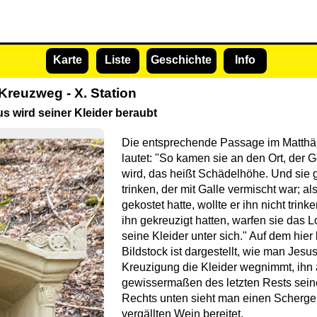
Karte
Liste
Geschichte
Info
Kreuzweg - X. Station
s wird seiner Kleider beraubt
Die entsprechende Passage im Matth
lautet: "So kamen sie an den Ort, der 
wird, das heißt Schädelhöhe. Und sie
trinken, der mit Galle vermischt war; al
gekostet hatte, wollte er ihn nicht trin
ihn gekreuzigt hatten, warfen sie das L
seine Kleider unter sich." Auf dem hie
Bildstock ist dargestellt, wie man Jesus
Kreuzigung die Kleider wegnimmt, ihn 
gewissermaßen des letzten Rests sein
Rechts unten sieht man einen Scherge
vergällten Wein bereitet.