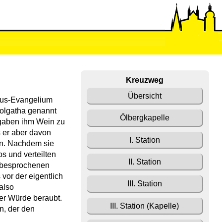
Kreuzweg
Übersicht
äus-Evangelium
Golgatha genannt
Ölbergkapelle
 gaben ihm Wein zu
s er aber davon
I. Station
ken. Nachdem sie
os und verteilten
II. Station
r besprochenen
 vor der eigentlich
III. Station
also
er Würde beraubt.
III. Station (Kapelle)
n, der den