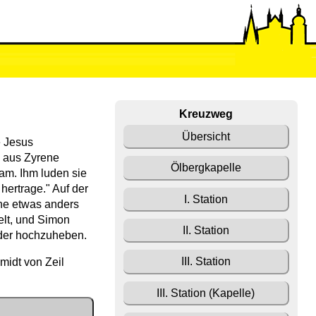
Kreuzweg
Übersicht
e Jesus
n aus Zyrene
Ölbergkapelle
am. Ihm luden sie
 hertrage." Auf der
I. Station
zene etwas anders
helt, und Simon
II. Station
ieder hochzuheben.
III. Station
midt von Zeil
III. Station (Kapelle)