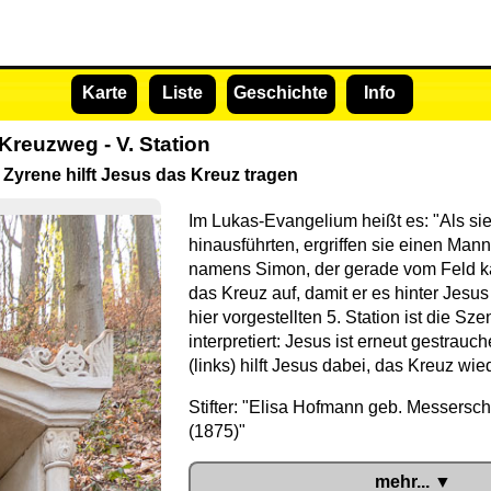
Karte
Liste
Geschichte
Info
Kreuzweg - V. Station
Zyrene hilft Jesus das Kreuz tragen
Im Lukas-Evangelium heißt es: "Als si
hinausführten, ergriffen sie einen Man
namens Simon, der gerade vom Feld k
das Kreuz auf, damit er es hinter Jesus
hier vorgestellten 5. Station ist die S
interpretiert: Jesus ist erneut gestrauc
(links) hilft Jesus dabei, das Kreuz w
Stifter: "Elisa Hofmann geb. Messersch
(1875)"
mehr... ▼