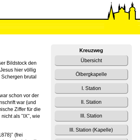
Kreuzweg
Übersicht
er Bildstock den
 Jesus hier völlig
Ölbergkapelle
i Schergen brutal
I. Station
war schon vor der
II. Station
nschrift war (und
sche Ziffer für die
III. Station
 nicht als "IX", wie
III. Station (Kapelle)
878)" (frei