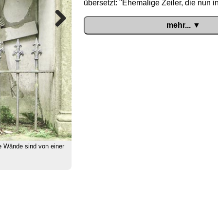
übersetzt: "Ehemalige Zeiler, die nun i
mehr... ▼
Next
ie Wände sind von einer