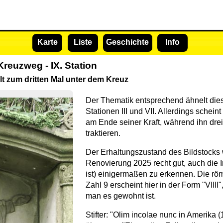
Karte
Liste
Geschichte
Info
Kreuzweg - IX. Station
llt zum dritten Mal unter dem Kreuz
Der Thematik entsprechend ähnelt dies
Stationen III und VII. Allerdings scheint
am Ende seiner Kraft, während ihn dre
traktieren.
Der Erhaltungszustand des Bildstocks 
Renovierung 2025 recht gut, auch die I
ist) einigermaßen zu erkennen. Die römi
Zahl 9 erscheint hier in der Form "VIIII",
man es gewohnt ist.
Stifter: "Olim incolae nunc in Amerika (1