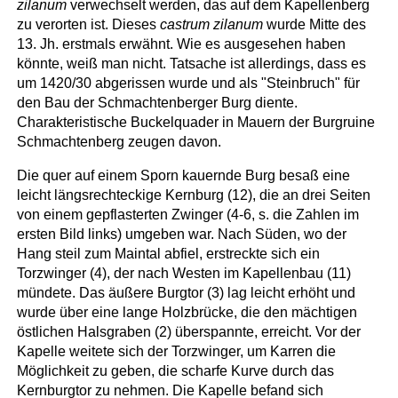
zilanum
verwechselt werden, das auf dem Kapellenberg
zu verorten ist. Dieses
castrum zilanum
wurde Mitte des
13. Jh. erstmals erwähnt. Wie es ausgesehen haben
könnte, weiß man nicht. Tatsache ist allerdings, dass es
um 1420/30 abgerissen wurde und als "Steinbruch" für
den Bau der Schmachtenberger Burg diente.
Charakteristische Buckelquader in Mauern der Burgruine
Schmachtenberg zeugen davon.
Die quer auf einem Sporn kauernde Burg besaß eine
leicht längsrechteckige Kernburg (12), die an drei Seiten
von einem gepflasterten Zwinger (4-6, s. die Zahlen im
ersten Bild links) umgeben war. Nach Süden, wo der
Hang steil zum Maintal abfiel, erstreckte sich ein
Torzwinger (4), der nach Westen im Kapellenbau (11)
mündete. Das äußere Burgtor (3) lag leicht erhöht und
wurde über eine lange Holzbrücke, die den mächtigen
östlichen Halsgraben (2) überspannte, erreicht. Vor der
Kapelle weitete sich der Torzwinger, um Karren die
Möglichkeit zu geben, die scharfe Kurve durch das
Kernburgtor zu nehmen. Die Kapelle befand sich