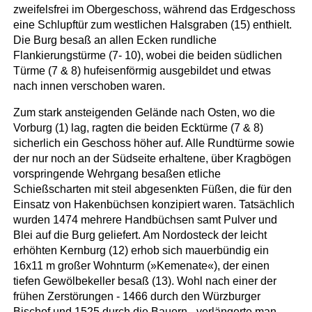
zweifelsfrei im Obergeschoss, während das Erdgeschoss
eine Schlupftür zum westlichen Halsgraben (15) enthielt.
Die Burg besaß an allen Ecken rundliche
Flankierungstürme (7- 10), wobei die beiden südlichen
Türme (7 & 8) hufeisenförmig ausgebildet und etwas
nach innen verschoben waren.
Zum stark ansteigenden Gelände nach Osten, wo die
Vorburg (1) lag, ragten die beiden Ecktürme (7 & 8)
sicherlich ein Geschoss höher auf. Alle Rundtürme sowie
der nur noch an der Südseite erhaltene, über Kragbögen
vorspringende Wehrgang besaßen etliche
Schießscharten mit steil abgesenkten Füßen, die für den
Einsatz von Hakenbüchsen konzipiert waren. Tatsächlich
wurden 1474 mehrere Handbüchsen samt Pulver und
Blei auf die Burg geliefert. Am Nordosteck der leicht
erhöhten Kernburg (12) erhob sich mauerbündig ein
16x11 m großer Wohnturm (»Kemenate«), der einen
tiefen Gewölbekeller besaß (13). Wohl nach einer der
frühen Zerstörungen - 1466 durch den Würzburger
Bischof und 1525 durch die Bauern - verlängerte man