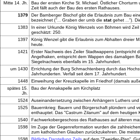
Mitte 14. Jh.
Bau der ersten Kirche St. Michael. Östlicher Chorturm 
Zeit fällt auch der Bau des ersten Rathauses.
1379
Der Bamberger Bischof gibt die Erlaubnis zum Bau ei
bezeichnet ("... Graben der umb die
stat
gehet ..."). D
1383
In einer Urkunde König Wenzels von Böhmen wird Zeil 
geschätzt: 250.
1397
König Wenzel gibt die Erlaubnis zum Abhalten dreier Mär
heute.
1421
Erster Nachweis des Zeiler Stadtwappens (entspricht 
Angelhaken, entspricht dem Wappen des damaligen Ba
Siegelnachweis ebenfalls im 15. Jahrhundert.
um 1430
Errichtung der Burg Schmachtenberg durch das Hochs
Jahrhunderten. Verfall seit dem 17. Jahrhundert.
1448
Einweihung der Kreuzkapelle im Friedhof (damals auße
spätes 15.
Bau der Annakapelle am Kirchplatz
Jh.
1524
Auseinandersetzung zwischen Anhängern Luthers und de
1525
Bauernkrieg: Bauern und Bürgerschaft plündern und v
enthauptet. Das "Castrum Zilanum" auf dem heutigen Ka
1540
Fachwerkobergeschoss des Rathauses auf älteren ma
1598
Im Zuge der Gegenreformation wurden die zahlreichen
zum katholischen Glauben zurückzukehren. Die meisten 
1598
Bildliche Darstellung Zeils
auf dem "Zweidler-Plan". Gut