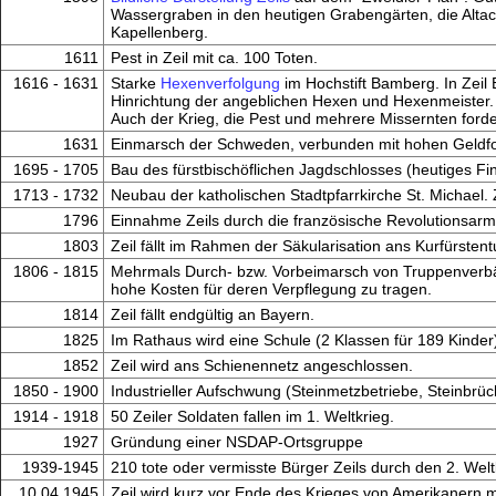
Wassergraben in den heutigen Grabengärten, die Altac
Kapellenberg.
1611
Pest in Zeil mit ca. 100 Toten.
1616 - 1631
Starke
Hexenverfolgung
im Hochstift Bamberg. In Zeil 
Hinrichtung der angeblichen Hexen und Hexenmeister.
Auch der Krieg, die Pest und mehrere Missernten forde
1631
Einmarsch der Schweden, verbunden mit hohen Geldfor
1695 - 1705
Bau des fürstbischöflichen Jagdschlosses (heutiges F
1713 - 1732
Neubau der katholischen Stadtpfarrkirche St. Michael. 
1796
Einnahme Zeils durch die französische Revolutionsar
1803
Zeil fällt im Rahmen der Säkularisation ans Kurfürste
1806 - 1815
Mehrmals Durch- bzw. Vorbeimarsch von Truppenverbä
hohe Kosten für deren Verpflegung zu tragen.
1814
Zeil fällt endgültig an Bayern.
1825
Im Rathaus wird eine Schule (2 Klassen für 189 Kinder)
1852
Zeil wird ans Schienennetz angeschlossen.
1850 - 1900
Industrieller Aufschwung (Steinmetzbetriebe, Steinb
1914 - 1918
50 Zeiler Soldaten fallen im 1. Weltkrieg.
1927
Gründung einer NSDAP-Ortsgruppe
1939-1945
210 tote oder vermisste Bürger Zeils durch den 2. Welt
10.04.1945
Zeil wird kurz vor Ende des Krieges von Amerikanern m