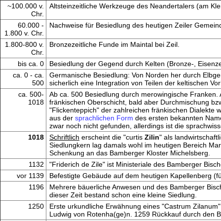
~100.000 v.
Altsteinzeitliche Werkzeuge des Neandertalers (am Kle
Chr.
60.000 -
Nachweise für Besiedlung des heutigen Zeiler Gemeindeg
1.800 v. Chr.
1.800-800 v.
Bronzezeitliche Funde im Maintal bei Zeil.
Chr.
bis ca. 0
Besiedlung der Gegend durch Kelten (Bronze-, Eisenzei
ca. 0 - ca.
Germanische Besiedlung: Von Norden her durch Elbger
500
sicherlich eine Integration von Teilen der keltischen V
ca. 500-
Ab ca. 500 Besiedlung durch merowingische Franken. 
1018
fränkischen Oberschicht, bald aber Durchmischung bzw
"Flickenteppich" der zahlreichen fränkischen Dialekte 
aus der
sprachlichen Form
des ersten bekannten Namens
zwar noch nicht gefunden, allerdings ist die sprachwis
1018
Schriftlich
erscheint die "curtis
Zilin
" als landwirtschaf
Siedlungkern lag damals wohl im heutigen Bereich Mark
Schenkung an das Bamberger Kloster Michelsberg.
1132
"Friderich de Zile" ist Ministeriale des Bamberger Bischo
vor 1139
Befestigte Gebäude auf dem heutigen Kapellenberg (für
1196
Mehrere bäuerliche Anwesen und des Bamberger Bischof
dieser Zeit bestand schon eine kleine Siedlung.
1250
Erste urkundliche Erwähnung eines "Castrum Zilanum", 
Ludwig von Rotenha(ge)n. 1259 Rückkauf durch den B